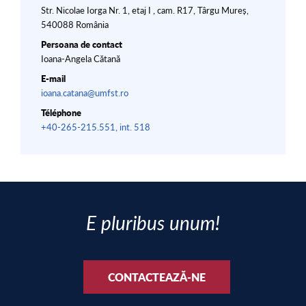
Str. Nicolae Iorga Nr. 1, etaj I , cam. R17, Târgu Mureș,
540088 România
Persoana de contact
Ioana-Angela Cătană
E-mail
ioana.catana@umfst.ro
Téléphone
+40-265-215.551, int. 518
E pluribus unum!
CONTACTEAZĂ-NE