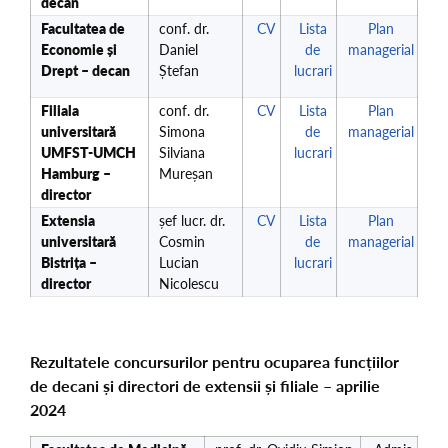
decan
Facultatea de
conf. dr.
CV
Lista
Plan
Economie și
Daniel
de
managerial
Drept – decan
Ștefan
lucrari
Filiala
conf. dr.
CV
Lista
Plan
universitară
Simona
de
managerial
UMFST-UMCH
Silviana
lucrari
Hamburg –
Mureșan
director
Extensia
șef lucr. dr.
CV
Lista
Plan
universitară
Cosmin
de
managerial
Bistrița –
Lucian
lucrari
director
Nicolescu
Rezultatele concursurilor pentru ocuparea funcțiilor
de decani și directori de extensii și filiale – aprilie
2024