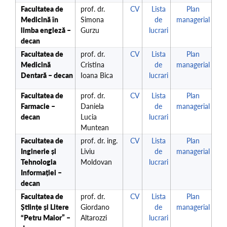
Facultatea de
prof. dr.
CV
Lista
Plan
Medicină în
Simona
de
managerial
limba engleză –
Gurzu
lucrari
decan
Facultatea de
prof. dr.
CV
Lista
Plan
Medicină
Cristina
de
managerial
Dentară – decan
Ioana Bica
lucrari
Facultatea de
prof. dr.
CV
Lista
Plan
Farmacie –
Daniela
de
managerial
decan
Lucia
lucrari
Muntean
Facultatea de
prof. dr. ing.
CV
Lista
Plan
Inginerie și
Liviu
de
managerial
Tehnologia
Moldovan
lucrari
Informației –
decan
Facultatea de
prof. dr.
CV
Lista
Plan
Științe și Litere
Giordano
de
managerial
“Petru Maior” –
Altarozzi
lucrari