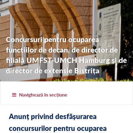
Concursuri pentru ocuparea
funcțiilor de decan, de director de
filială UMFST-UMCH Hamburg și de
director de extensie Bistrița
Navighează în secțiune
Anunț privind desfășurarea
concursurilor pentru ocuparea