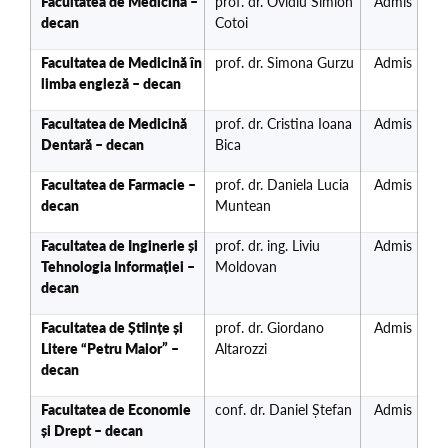
Facultatea de Medicină –
prof. dr. Ovidiu Simion
Admis
decan
Cotoi
Facultatea de Medicină în
prof. dr. Simona Gurzu
Admis
limba engleză – decan
Facultatea de Medicină
prof. dr. Cristina Ioana
Admis
Dentară – decan
Bica
Facultatea de Farmacie –
prof. dr. Daniela Lucia
Admis
decan
Muntean
Facultatea de Inginerie și
prof. dr. ing. Liviu
Admis
Tehnologia Informației –
Moldovan
decan
Facultatea de Științe și
prof. dr. Giordano
Admis
Litere “Petru Maior” –
Altarozzi
decan
Facultatea de Economie
conf. dr. Daniel Ștefan
Admis
și Drept – decan