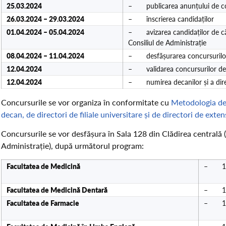
25.03.2024
– publicarea anunțului de c
26.03.2024 – 29.03.2024
– înscrierea candidaților
01.04.2024 – 05.04.2024
– avizarea candidaților de către
Consiliul de Administrație
08.04.2024 – 11.04.2024
– desfășurarea concursurilo
12.04.2024
– validarea concursurilor de c
12.04.2024
– numirea decanilor și a directo
Concursurile se vor organiza în conformitate cu
Metodologia de
decan, de directori de filiale universitare și de directori de exten
Concursurile se vor desfășura în Sala 128 din Clădirea centrală (et
Administrație), după următorul program:
Facultatea de
Medicină
– 10.
Facultatea de
Medicină Dentară
– 10.
Facultatea de
Farmacie
– 10.