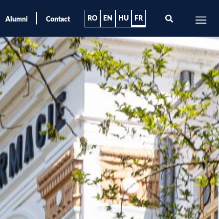
RO
EN
HU
FR
Alumni
Contact