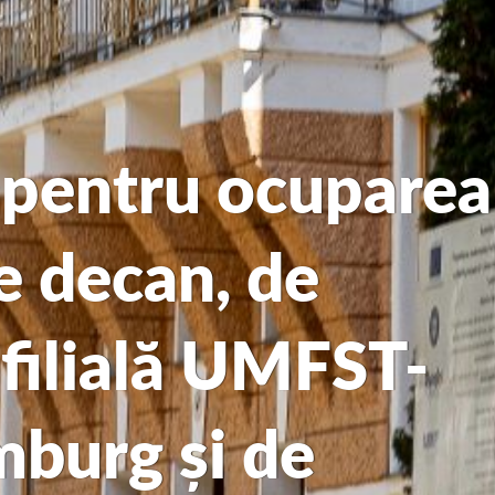
 pentru ocuparea
de decan, de
 filială UMFST-
urg și de