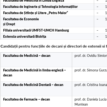
Facultatea de
Medicină în Limba Engleză
– 10.
Facultatea de Inginerie și Tehnologia Informațiilor
– 11.
Facultatea de Științe și Litere „Petru Maior”
– 11.
Facultatea de
Economie
– 11.
și Drept
Filiala universitară UMFST-UMCH Hamburg
– 11.
Extensia universitară Bistrița
– 11.
Candidații pentru funcțiile de decani și directori de extensii si f
Facultatea de Medicină – decan
prof. dr. Ovidiu Simio
Facultatea de Medicină în limba engleză –
prof. dr. Simona Gurz
decan
Facultatea de Medicină Dentară – decan
prof. dr. Cristina Ioan
Facultatea de Farmacie – decan
prof. dr. Daniela Lucia
Muntean