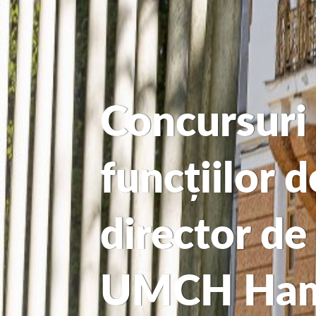
Concursuri
funcțiilor 
director de
UMCH Hamb