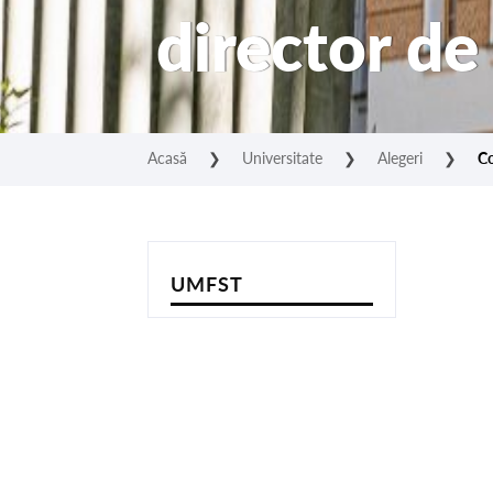
director de
Acasă
❯
Universitate
❯
Alegeri
❯
Co
UMFST