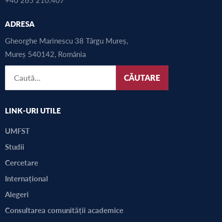
ADRESA
Gheorghe Marinescu 38 Târgu Mureș,
Mureș 540142, România
CĂUTARE
LINK-URI UTILE
UMFST
Studii
Cercetare
Internațional
Alegeri
Consultarea comunității academice