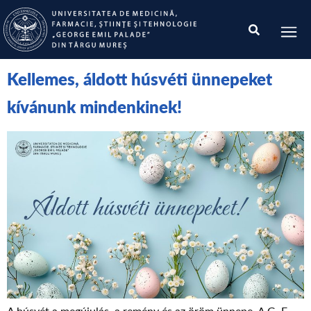
Kellemes, áldott húsvéti ünnepeket
kívánunk mindenkinek!
A húsvét a megújulás, a remény és az öröm ünnepe. A G. E.