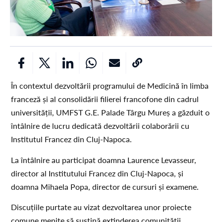
În contextul dezvoltării programului de Medicină în limba
franceză și al consolidării filierei francofone din cadrul
universității, UMFST G.E. Palade Târgu Mureș a găzduit o
întâlnire de lucru dedicată dezvoltării colaborării cu
Institutul Francez din Cluj-Napoca.
La întâlnire au participat doamna Laurence Levasseur,
director al Institutului Francez din Cluj-Napoca, și
doamna Mihaela Popa, director de cursuri și examene.
Discuțiile purtate au vizat dezvoltarea unor proiecte
comune menite să susțină extinderea comunității