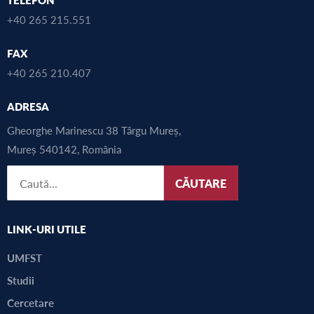
+40 265 215.551
FAX
+40 265 210.407
ADRESA
Gheorghe Marinescu 38 Târgu Mureș,
Mureș 540142, România
CĂUTARE
LINK-URI UTILE
UMFST
Studii
Cercetare