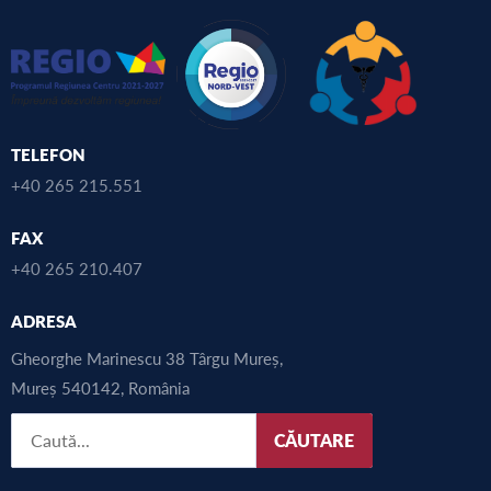
TELEFON
+40 265 215.551
FAX
+40 265 210.407
ADRESA
Gheorghe Marinescu 38 Târgu Mureș,
Mureș 540142, România
CĂUTARE