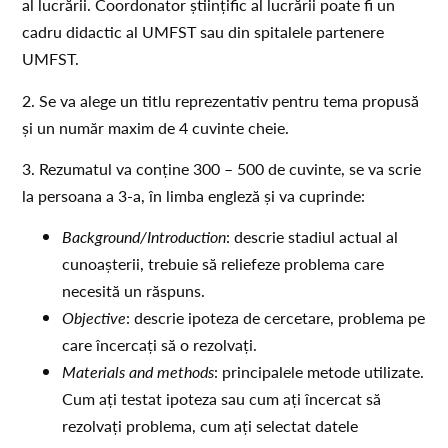
al lucrării. Coordonator științific al lucrării poate fi un
cadru didactic al UMFST sau din spitalele partenere
UMFST.
2. Se va alege un titlu reprezentativ pentru tema propusă
și un număr maxim de 4 cuvinte cheie.
3. Rezumatul va conține 300 – 500 de cuvinte, se va scrie
la persoana a 3-a, în limba engleză și va cuprinde:
Background/Introduction
: descrie stadiul actual al
cunoașterii, trebuie să reliefeze problema care
necesită un răspuns.
Objective
: descrie ipoteza de cercetare, problema pe
care încercați să o rezolvați.
Materials and methods
: principalele metode utilizate.
Cum ați testat ipoteza sau cum ați încercat să
rezolvați problema, cum ați selectat datele