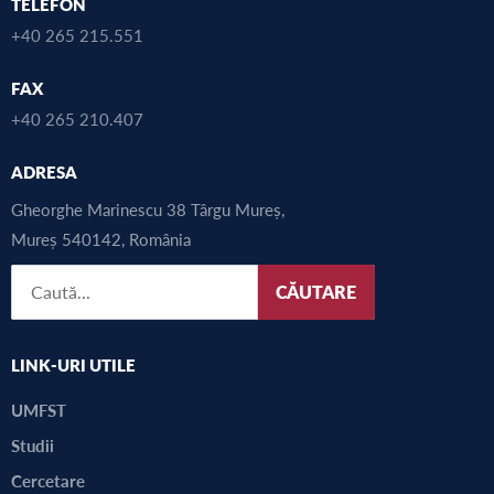
TELEFON
+40 265 215.551
FAX
+40 265 210.407
ADRESA
Gheorghe Marinescu 38 Târgu Mureș,
Mureș 540142, România
CĂUTARE
LINK-URI UTILE
UMFST
Studii
Cercetare