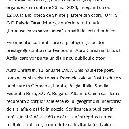
organizează în data de 23 mai 2024, începând cu ora
12:00, la Biblioteca de Științe și Litere din cadrul UMFST
G.E. Palade Târgu Mureş, conferința intitulată
„Frumuseţea va salva lumea”, urmată de lecturi publice.
Evenimentul cultural îi are ca protagoniști pe doi
prestigioşi scriitori contemporani, Aura Christi și Balázs F.
Attila, care vor purta un dialog cu publicul cititor.
Aura Christi (n. 12 ianuarie 1967, Chișinău) este poet,
romancier și eseist român. Poemele sale au fost traduse și
publicate în Germania, Franța, Belgia, Italia, Suedia,
Federația Rusă, S.U.A, Bulgaria, Albania, China ș.a. Tema
recurentă a cărților sale este exilul geografic și încercarea
de a-și afla o patrie în poezie. Scriitoarea a publicat în
țară și în străinătate 60 de cărți și a întreprins turnee,
recitaluri publice și conferințe ca invitat la festivaluri,