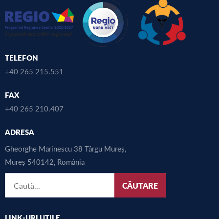
TELEFON
+40 265 215.551
FAX
+40 265 210.407
ADRESA
Gheorghe Marinescu 38 Târgu Mureș,
Mureș 540142, România
CĂUTARE
LINK-URI UTILE