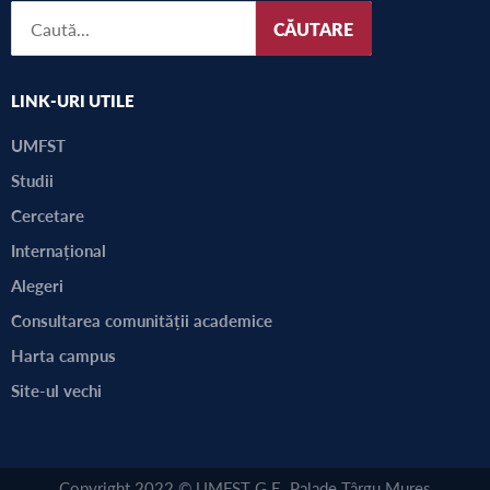
CĂUTARE
LINK-URI UTILE
UMFST
Studii
Cercetare
Internațional
Alegeri
Consultarea comunității academice
Harta campus
Site-ul vechi
Copyright 2022 © UMFST G.E. Palade Târgu Mureș