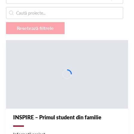
Caută proiecte
Search content
Resetează filtrele
INSPIRE – Primul student din familie