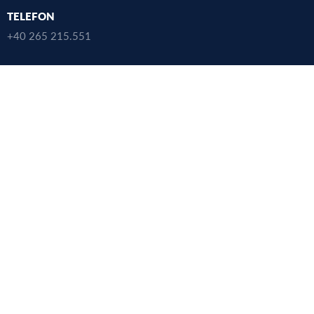
TELEFON
+40 265 215.551
FAX
+40 265 210.407
ADRESA
Gheorghe Marinescu 38 Târgu Mureș,
Mureș 540142, România
CĂUTARE
LINK-URI UTILE
UMFST
Studii