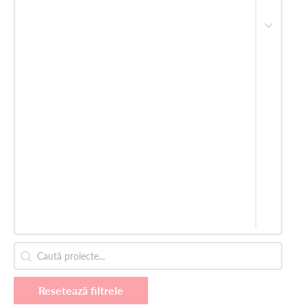
Caută proiecte
Search content
Resetează filtrele