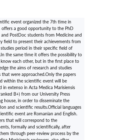
entific event organized the 7th time in
offers a good opportunity to the PhD
s and PostDoc students from Medicine and
 field to present their achievements from
studies period in their specific field of
In the same time it offers the possibility to
 know each other, but in the first place to
dge the aims of research and studies
es that were approached.Only the papers
 within the scientific event will be
d in extenso in Acta Medica Marisiensis
(ranked B+) from our University Press
ng house, in order to disseminate the
on and scientific results.Official languages
cientific event are Romanian and English.
rs that will correspond to the
nts, formally and scientifically, after
 them through peer-review process by the
ica Marisiensis reviewers, also after