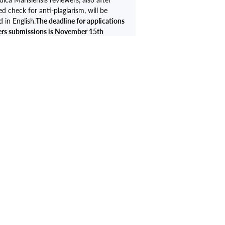
ed check for anti-plagiarism, will be
 in English.
The deadline for applications
rs submissions is November 15th
tails can be found on the following
://phd.umftgm.ro/
We are waiting for you in
reș and we assure you that we will offer
hospitality in order to provide scientific
ents for all.
.U.D.
 DOBRU
CONTACTEAZĂ-NE