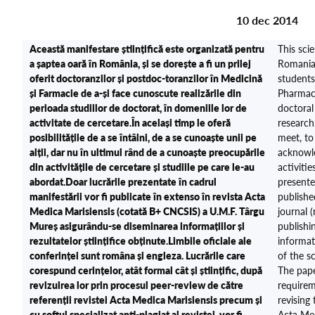
10 dec 2014
Această manifestare științifică este organizată pentru
This sci
a șaptea oară în România, și se dorește a fi un prilej
Romania 
oferit doctoranzilor și postdoc-toranzilor în Medicină
student
și Farmacie de a-și face cunoscute realizările din
Pharmacy
perioada studiilor de doctorat, în domeniile lor de
doctoral 
activitate de cercetare.În același timp le oferă
research.
posibilitățile de a se întâlni, de a se cunoaște unii pe
meet, to
alții, dar nu în ultimul rând de a cunoaște preocupările
acknowle
din activitățile de cercetare și studiile pe care le-au
activiti
abordat.Doar lucrările prezentate în cadrul
presented
manifestării vor fi publicate în extenso în revista Acta
publishe
Medica Marisiensis (cotată B+ CNCSIS) a U.M.F. Târgu
journal 
Mureș asigurându-se diseminarea informațiilor și
publishi
rezultatelor științifice obținute.Limbile oficiale ale
informati
conferinței sunt româna și engleza. Lucrările care
of the s
corespund cerințelor, atât formal cât și științific, după
The pape
revizuirea lor prin procesul peer-review de către
requireme
referenții revistei Acta Medica Marisiensis precum și
revising
cu softul specializat anti-plagiat al revistei, vor fi
Acta Med