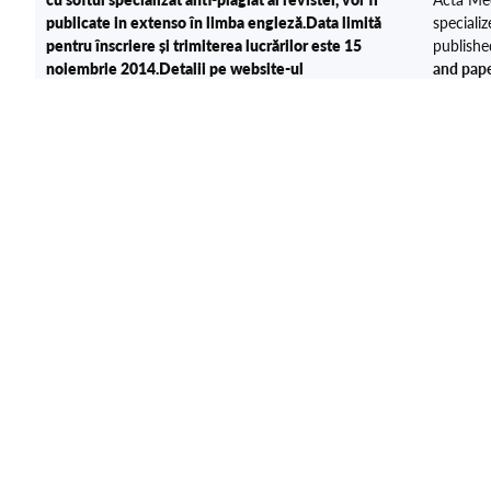
publicate in extenso în limba engleză.
Data limită
specializ
pentru înscriere și trimiterea lucrărilor este 15
published
noiembrie 2014
.
Detalii pe website-ul
and pape
conferintei:
http://phd.umftgm.ro/
Vă așteptăm la
2014.
De
Târgu Mureș și vă asigurăm că ne vom strădui să vă
site:
http
oferim întreaga noastră ospitalitate pentru ca
Târgu Mu
participarea la această manifestare să fie un câștig
our full 
științific pentru toți.
achievem
Rector Director C.S.U.D. al I.O.S
Prof. Dr. Leonard AZAMFIREI Prof. Dr. Daniela
nvitație Conferința Doctoranzilor 2014 la UMF Tg.Mureș