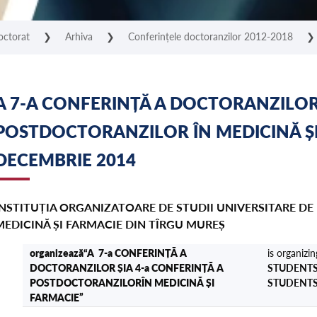
octorat
❯
Arhiva
❯
Conferințele doctoranzilor 2012-2018
A 7-A CONFERINȚĂ A DOCTORANZILOR 
POSTDOCTORANZILOR ÎN MEDICINĂ ȘI
DECEMBRIE 2014
INSTITUȚIA ORGANIZATOARE DE STUDII UNIVERSITARE DE 
MEDICINĂ ȘI FARMACIE DIN TÎRGU MUREȘ
organizează“
A 7-a CONFERINȚĂ A
is organizin
DOCTORANZILOR ȘI
A 4-a CONFERINȚĂ A
STUDENTS
POSTDOCTORANZILOR
ÎN MEDICINĂ ȘI
STUDENTS
FARMACIE
”