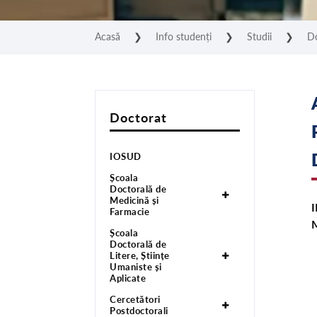
Acasă
❯
Info studenți
❯
Studii
❯
D
Doctorat
IOSUD
Școala
Doctorală de
Medicină și
Farmacie
Școala
Doctorală de
Litere, Științe
Umaniste și
Aplicate
Cercetători
Postdoctorali