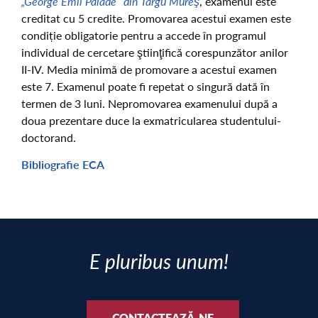
„George Emil Palade” din Târgu Mureş
, examenul este
creditat cu 5 credite. Promovarea acestui examen este
condiție obligatorie pentru a accede în programul
individual de cercetare ştiinţifică corespunzător anilor
II-IV. Media minimă de promovare a acestui examen
este 7. Examenul poate fi repetat o singură dată în
termen de 3 luni. Nepromovarea examenului după a
doua prezentare duce la exmatricularea studentului-
doctorand.
Bibliografie ECA
E pluribus unum!
CONTACTEAZĂ-NE