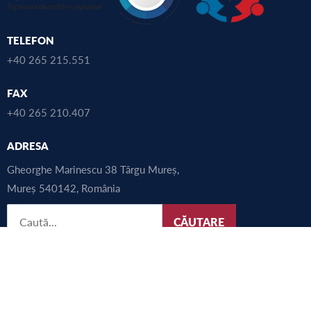
TELEFON
+40 265 215.551
FAX
+40 265 210.407
ADRESA
Gheorghe Marinescu 38 Târgu Mureș,
Mureș 540142, România
CĂUTARE
LINK-URI UTILE
UMFST