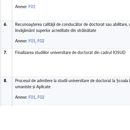
Anexe:
F01
6.
Recunoaşterea calităţii de conducător de doctorat sau abilitare, ob
învăţământ superior acreditate din străinătate
Anexe:
F01
,
F02
7.
Finalizarea studiilor universitare de doctorat din cadrul IOSUD
8.
Procesul de admitere la studii universitare de doctorat la Școala 
umaniste și Aplicate
Anexe:
F01
,
F02
9.
Recunoaşterea diplomei de doctor şi a titlului de doctor în ştii
profesional obţinut în instituţii de învăţământ superior acreditate
Anexe:
F01
,
F02
,
F03