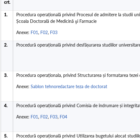
crt.
1.
Procedura operațională privind Procesul de admitere la studii uni
Școala Doctorală de Medicină şi Farmacie
Anexe:
F01
,
F02
,
F03
2.
Procedură operațională privind desfășurarea studiilor universitar
3.
Procedura operaționala, privind Structurarea și formatarea tezei
Anexe:
Sablon tehnoredactare teza de doctorat
4.
Procedură operațională privind Comisia de îndrumare și integrit
Anexe:
F01
,
F02
,
F03
,
F04
5.
Procedură operațională privind Utilizarea bugetului alocat studiil