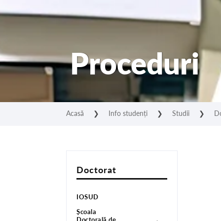
Proceduri
Acasă
❯
Info studenți
❯
Studii
❯
D
Doctorat
IOSUD
Școala
Doctorală de