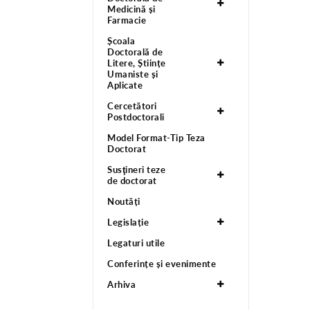
Medicină și
Farmacie
Școala
Doctorală de
Litere, Științe
Umaniste și
Aplicate
Cercetători
Postdoctorali
Model Format-Tip Teza
Doctorat
Susţineri teze
de doctorat
Noutăți
Legislație
Legaturi utile
Conferințe și evenimente
Arhiva