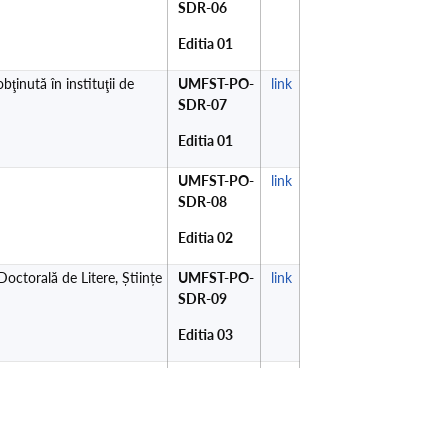
SDR-06
Editia 01
ţinută în instituţii de
UMFST-PO-
link
SDR-07
Editia 01
UMFST-PO-
link
SDR-08
Editia 02
Doctorală de Litere, Științe
UMFST-PO-
link
SDR-09
Editia 03
nţe sau într-un domeniu
UMFST-PO-
link
 din străinătate
SDR-10
Ediția 01