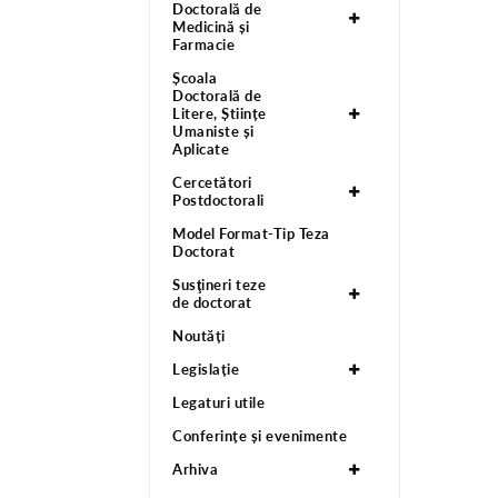
Doctorală de
Medicină și
Farmacie
Școala
Doctorală de
Litere, Științe
Umaniste și
Aplicate
Cercetători
Postdoctorali
Model Format-Tip Teza
Doctorat
Susţineri teze
de doctorat
Noutăți
Legislație
Legaturi utile
Conferințe și evenimente
Arhiva