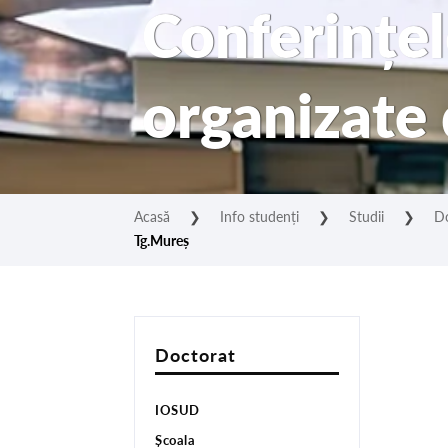
Conferințel
organizate
Acasă
❯
Info studenți
❯
Studii
❯
D
Tg.Mureș
Doctorat
IOSUD
Școala