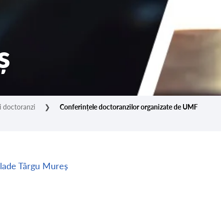
ș
i doctoranzi
❯
Conferințele doctoranzilor organizate de UMF
alade Târgu Mureș