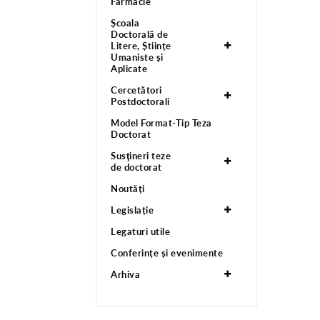
Farmacie
Școala
Doctorală de
Litere, Științe
Umaniste și
Aplicate
Cercetători
Postdoctorali
Model Format-Tip Teza
Doctorat
Susţineri teze
de doctorat
Noutăți
Legislație
Legaturi utile
Conferințe și evenimente
Arhiva