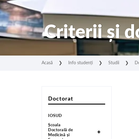
Criterii și
Acasă
❯
Info studenți
❯
Studii
❯
D
Doctorat
IOSUD
Școala
Doctorală de
Medicină și