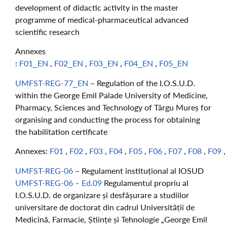
development of didactic activity in the master
programme of medical-pharmaceutical advanced
scientific research
Annexes
:
F01_EN
,
F02_EN
,
F03_EN
,
F04_EN
,
F05_EN
UMFST-REG-77_EN
– Regulation of the I.O.S.U.D.
within the George Emil Palade University of Medicine,
Pharmacy, Sciences and Technology of Târgu Mureș for
organising and conducting the process for obtaining
the habilitation certificate
Annexes:
F01
,
F02
,
F03
,
F04
,
F05
,
F06
,
F07
,
F08
,
F09
UMFST-REG-06
– Regulament instituțional al IOSUD
UMFST-REG-06 – Ed.09
Regulamentul propriu al
I.O.S.U.D. de organizare și desfășurare a studiilor
universitare de doctorat din cadrul Universității de
Medicină, Farmacie, Științe și Tehnologie „George Emil