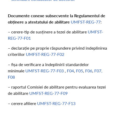
Documente conexe subsecvente la Regulamentul de
obținere a atestatului de abilitare
UMFST-REG-77
:
– cerere-tip de susținere a tezei de abilitare
UMFST-
REG-77-F01
– declarație pe proprie răspundere privind indeplinirea
criteriilor
UMFST-REG-77-F02
– fișa de verificare a îndeplinirii standardelor
minimale
UMFST-REG-77-F03
,
F04
,
F05
,
F06
,
F07,
F08
– raportul Comisiei de abilitare pentru evaluarea tezei
de abilitare
UMFST-REG-77-F09
– cerere afiliere
UMFST-REG-77-F13