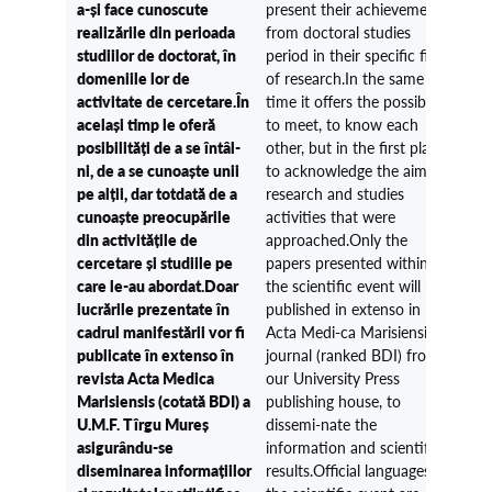
a-și face cunoscute
present their achievements
realizările din perioada
from doctoral studies
studiilor de doctorat, în
period in their specific field
domeniile lor de
of research.In the same
activitate de cercetare.În
time it offers the possibility
același timp le oferă
to meet, to know each
posibilități de a se întâl-
other, but in the first place
ni, de a se cunoaște unii
to acknowledge the aims of
pe alții, dar totdată de a
research and studies
cunoaște preocupările
activities that were
din activitățile de
approached.Only the
cercetare și studiile pe
papers presented within
care le-au abordat.Doar
the scientific event will be
lucrările prezentate în
published in extenso in
cadrul manifestării vor fi
Acta Medi-ca Marisiensis
publicate în extenso în
journal (ranked BDI) from
revista Acta Medica
our University Press
Marisiensis (cotată BDI) a
publishing house, to
U.M.F. Tîrgu Mureș
dissemi-nate the
asigurându-se
information and scientific
diseminarea informațiilor
results.Official languages of