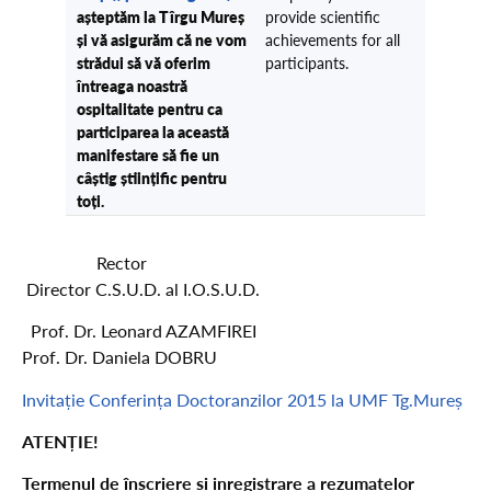
așteptăm la Tîrgu Mureș
provide scientific
și vă asigurăm că ne vom
achievements for all
strădui să vă oferim
participants.
întreaga noastră
ospitalitate pentru ca
participarea la această
manifestare să fie un
câștig științific pentru
toți.
Rector
Director C.S.U.D. al I.O.S.U.D.
Prof. Dr. Leonard AZAMFIREI
Prof. Dr. Daniela DOBRU
Invitație Conferința Doctoranzilor 2015 la UMF Tg.Mureș
ATENȚIE!
Termenul de înscriere și inregistrare a rezumatelor