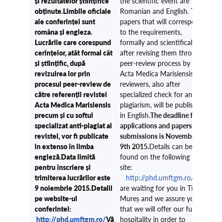
și rezultatelor științifice
the scientific event are
obținute.Limbile oficiale
Romanian and English. The
ale conferinței sunt
papers that will correspond
româna și engleza.
to the requirements,
Lucrările care corespund
formally and scientifically,
cerințelor, atât formal cât
after revising them through
și științific, după
peer-review process by the
revizuirea lor prin
Acta Medica Marisiensis
procesul peer-review de
reviewers, also after
către referenții revistei
specialized check for anti-
Acta Medica Marisiensis
plagiarism, will be published
precum și cu softul
in English.
The deadline for
specializat anti-plagiat al
applications and papers
revistei, vor fi publicate
submissions is November
in extenso în limba
9th 2015.
Details can be
engleză.
Data limită
found on the following
pentru înscriere și
site:
trimiterea lucrărilor este
http://phd.umftgm.ro/
We
9 noiembrie 2015
.
Detalii
are waiting for you in Tîrgu
pe website-ul
Mureș and we assure you
conferintei:
that we will offer our full
http://phd.umftgm.ro/
Vă
hospitality in order to