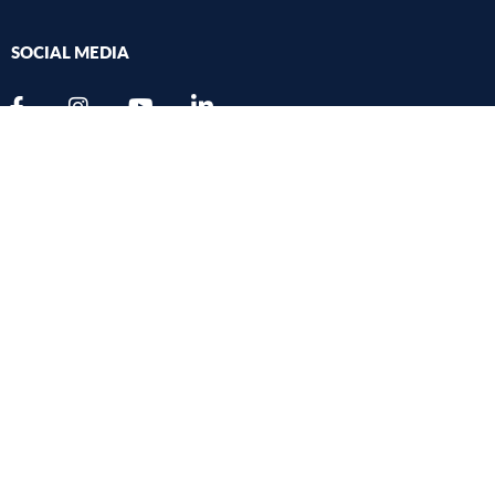
SOCIAL MEDIA
TELEFON
+40 265 215.551
FAX
+40 265 210.407
ADRESA