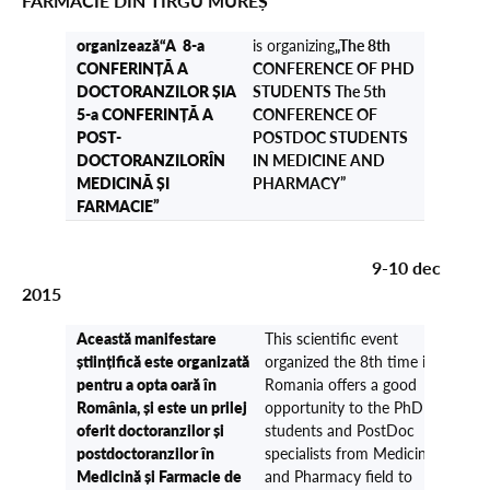
FARMACIE DIN TÎRGU MUREȘ
organizează“
A 8-a
is organizing
„The 8th
CONFERINȚĂ A
CONFERENCE OF PHD
DOCTORANZILOR ȘI
A
STUDENTS The 5th
5-a CONFERINȚĂ A
CONFERENCE OF
POST-
POSTDOC STUDENTS
DOCTORANZILOR
ÎN
IN MEDICINE AND
MEDICINĂ ȘI
PHARMACY”
FARMACIE
”
9-10 dec
2015
Această manifestare
This scientific event
științifică este organizată
organized the 8th time in
pentru a opta oară în
Romania offers a good
România, și este un prilej
opportunity to the PhD
oferit doctoranzilor și
students and PostDoc
postdoctoranzilor în
specialists from Medicine
Medicină și Farmacie de
and Pharmacy field to