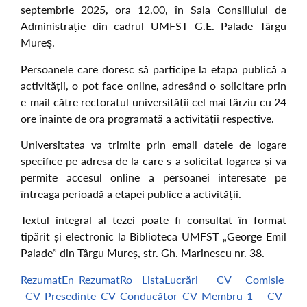
septembrie 2025, ora 12,00, în Sala Consiliului de
Administrație din cadrul UMFST G.E. Palade Târgu
Mureş.
Persoanele care doresc să participe la etapa publică a
activității, o pot face online, adresând o solicitare prin
e-mail către rectoratul universității cel mai târziu cu 24
ore înainte de ora programată a activității respective.
Universitatea va trimite prin email datele de logare
specifice pe adresa de la care s-a solicitat logarea și va
permite accesul online a persoanei interesate pe
întreaga perioadă a etapei publice a activității.
Textul integral al tezei poate fi consultat în format
tipărit și electronic la Biblioteca UMFST „George Emil
Palade” din Târgu Mureș, str. Gh. Marinescu nr. 38.
RezumatEn
RezumatRo
ListaLucrări
CV
Comisie
CV-Presedinte
CV-Conducător
CV-Membru-1
CV-