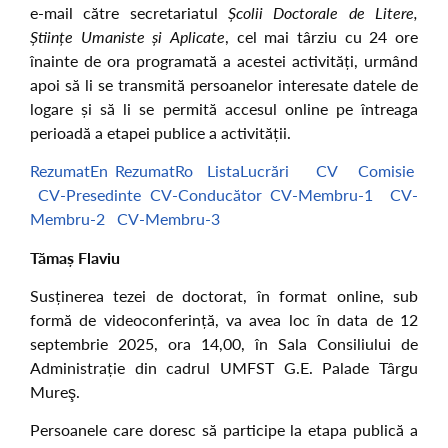
e-mail către secretariatul
Școlii Doctorale de Litere,
Științe Umaniste și Aplicate
, cel mai târziu cu 24 ore
înainte de ora programată a acestei activități, urmând
apoi să li se transmită persoanelor interesate datele de
logare și să li se permită accesul online pe întreaga
perioadă a etapei publice a activității.
RezumatEn
RezumatRo
ListaLucrări
CV
Comisie
CV-Presedinte
CV-Conducător
CV-Membru-1
CV-
Membru-2
CV-Membru-3
Tămaș Flaviu
Susținerea tezei de doctorat, în format online, sub
formă de videoconferință, va avea loc în data de 12
septembrie 2025, ora 14,00, în Sala Consiliului de
Administrație din cadrul UMFST G.E. Palade Târgu
Mureş.
Persoanele care doresc să participe la etapa publică a