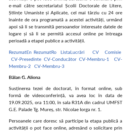
e-mail către secretariatul Școlii Doctorale de Litere,
Științe Umaniste și Aplicate, cel mai târziu cu 24 ore
înainte de ora programată a acestei activități, urmând
apoi să li se transmită persoanelor interesate datele de
logare și să li se permită accesul online pe întreaga
perioadă a etapei publice a activității.
RezumatEn
RezumatRo
ListaLucrări
CV
Comisie
CV-Presedinte
CV-Conducător
CV-Membru-1
CV-
Membru-2
CV-Membru-3
Bălan G. Aliona
Susținerea tezei de doctorat, în format online, sub
formă de videoconferință, va avea loc în data de
19.09.2025, ora 11:00, în sala R31A din cadrul UMFST
G.E. Palade Tg. Mureș, str. Nicolae Iorga nr. 1.
Persoanele care doresc să participe la etapa publică a
activității o pot face online, adresând o solicitare prin