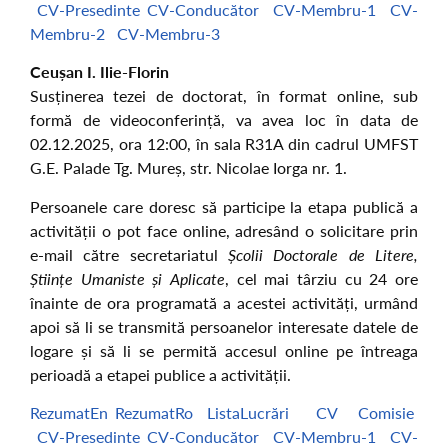
CV-Presedinte
CV-Conducător
CV-Membru-1
CV-
Membru-2
CV-Membru-3
Ceușan I. Ilie-Florin
Susținerea tezei de doctorat, în format online, sub
formă de videoconferință, va avea loc în data de
02.12.2025, ora 12:00, în sala R31A din cadrul UMFST
G.E. Palade Tg. Mureș, str. Nicolae Iorga nr. 1.
Persoanele care doresc să participe la etapa publică a
activității o pot face online, adresând o solicitare prin
e-mail către secretariatul
Școlii Doctorale de Litere,
Științe Umaniste și Aplicate
, cel mai târziu cu 24 ore
înainte de ora programată a acestei activități, urmând
apoi să li se transmită persoanelor interesate datele de
logare și să li se permită accesul online pe întreaga
perioadă a etapei publice a activității.
RezumatEn
RezumatRo
ListaLucrări
CV
Comisie
CV-Presedinte
CV-Conducător
CV-Membru-1
CV-