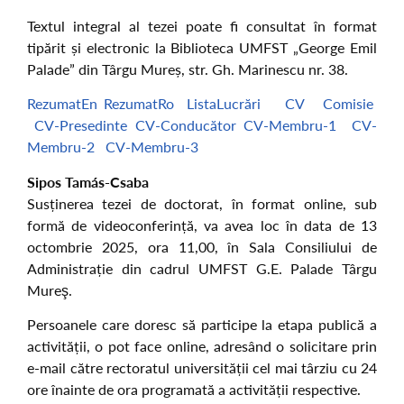
Textul integral al tezei poate fi consultat în format
tipărit și electronic la Biblioteca UMFST „George Emil
Palade” din Târgu Mureș, str. Gh. Marinescu nr. 38.
RezumatEn
RezumatRo
ListaLucrări
CV
Comisie
CV-Presedinte
CV-Conducător
CV-Membru-1
CV-
Membru-2
CV-Membru-3
Sipos Tamás-Csaba
Susținerea tezei de doctorat, în format online, sub
formă de videoconferință, va avea loc în data de 13
octombrie 2025, ora 11,00, în Sala Consiliului de
Administrație din cadrul UMFST G.E. Palade Târgu
Mureş.
Persoanele care doresc să participe la etapa publică a
activității, o pot face online, adresând o solicitare prin
e-mail către rectoratul universității cel mai târziu cu 24
ore înainte de ora programată a activității respective.