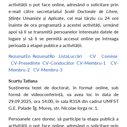
activității o pot face online, adresând o solicitare prin
e-mail către secretariatul
Școlii Doctorale de Litere,
Științe Umaniste și Aplicate
, cel mai târziu cu 24 ore
înainte de ora programată a acestei activități, urmând
apoi să li se transmită persoanelor interesate datele de
logare și să li se permită accesul online pe întreaga
perioadă a etapei publice a activității.
RezumatEn
RezumatRo
ListaLucrări
CV
Comisie
CV-Presedinte
CV-Conducător
CV-Membru-1
CV-
Membru-2
CV-Membru-3
Scurtu Tatiana
Susținerea tezei de doctorat, în format online, sub
formă de videoconferință, va avea loc în data de
29.09.2025, ora 14:00, în sala R31A din cadrul UMFST
G.E. Palade Tg. Mureș, str. Nicolae Iorga nr. 1.
Persoanele care doresc să participe la etapa publică a
activității o pot face online, adresând o solicitare prin