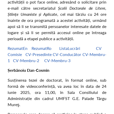
activității o pot face online, adresând o solicitare prin
e-mail către secretariatul
Școlii Doctorale de Litere,
Științe Umaniste și Aplicate
, cel mai târziu cu 24 ore
înainte de ora programată a acestei activități, urmând
apoi să li se transmită persoanelor interesate datele de
logare și să li se permită accesul online pe întreaga
perioadă a etapei publice a activității.
RezumatEn
RezumatRo
ListaLucrări
CV
Comisie
CV-Presedinte
CV-Conducător
CV-Membru-
1
CV-Membru-2
CV-Membru-3
Șerbănoiu Dan-Cosmin
Susținerea tezei de doctorat, în format online, sub
formă de videoconferință, va avea loc în data de 24
iunie 2025, ora 11,00, în Sala Consiliului de
Administrație din cadrul UMFST G.E. Palade Târgu
Mureş.