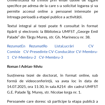
specifice pe adresa de la care s-a solicitat logarea și va
permite accesul online a persoanei interesate pe
întreaga perioadă a etapei publice a activității.
Textul integral al tezei poate fi consultat în format
tipărit și electronic la Biblioteca UMFST „George Emil
Palade” din Târgu Mureș, str. Gh. Marinescu nr. 38.
RezumatEn
RezumatRo
ListaLucrări
CV
Comisie
CV-Presedinte
CV-Conducător
CV-Membru-
1
CV-Membru-2
CV-Membru-3
Roman I Adrian-Silviu
Susținerea tezei de doctorat, în format online, sub
formă de videoconferință, va avea loc în data de
14.07.2025, ora 11:30, în sala A214 din cadrul UMFST
G.E. Palade Tg. Mureș, str. Nicolae Iorga nr. 1.
Persoanele care doresc să participe la etapa publică a