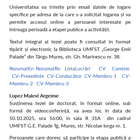
Universitatea va trimite prin email datele de logare
specifice pe adresa de la care s-a solicitat logarea și va
permite accesul online a persoanei interesate pe
întreaga perioadă a etapei publice a activității.
Textul integral al tezei poate fi consultat în format
tipărit și electronic la Biblioteca UMFST „George Emil
Palade” din Târgu Mureș, str. Gh. Marinescu nr. 38.
RezumatEn
RezumatRo
ListaLucrări
CV
Comisie
CV-Presedinte
CV-Conducător
CV-Membru-1
CV-
Membru-2
CV-Membru-3
Lopez Malest Argeime
Susținerea tezei de doctorat, în format online, sub
formă de videoconferință, va avea loc în data de
10.10.2025, ora 16:00, în sala R 31A din cadrul
UMFST G.E. Palade Tg. Mureș, str. Nicolae Iorga nr. 1.
Persoanele care doresc să participe la etapa publică a