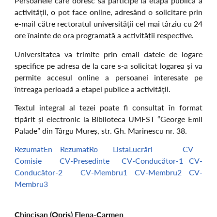
Persoanele care doresc să participe la etapa publică a
activității, o pot face online, adresând o solicitare prin
e-mail către rectoratul universității cel mai târziu cu 24
ore înainte de ora programată a activității respective.
Universitatea va trimite prin email datele de logare
specifice pe adresa de la care s-a solicitat logarea și va
permite accesul online a persoanei interesate pe
întreaga perioadă a etapei publice a activității.
Textul integral al tezei poate fi consultat în format
tipărit și electronic la Biblioteca UMFST “George Emil
Palade” din Târgu Mureș, str. Gh. Marinescu nr. 38.
RezumatEn
RezumatRo
ListaLucrări
CV
Comisie
CV-Presedinte
CV-Conducător-1
CV-
Conducător-2
CV-Membru1
CV-Membru2
CV-
Membru3
Chincișan (Opriș) Elena-Carmen