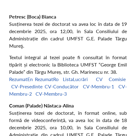
Petresc (Boca) Bianca
Susținerea tezei de doctorat va avea loc în data de 19
decembrie 2025, ora 12,00, în Sala Consiliului de
Administrație din cadrul UMFST G.E. Palade Târgu
Mureş.
Textul integral al tezei poate fi consultat în format
tipărit și electronic la Biblioteca UMFST “George Emil
Palade” din Târgu Mureș, str. Gh. Marinescu nr. 38.
RezumatEn
RezumatRo
ListaLucrări
CV
Comisie
CV-Presedinte
CV-Conducător
CV-Membru-1
CV-
Membru-2
CV-Membru-3
Coman (Palade) Năstaca-Alina
Susținerea tezei de doctorat, în format online, sub
formă de videoconferință, va avea loc în data de 18
decembrie 2025, ora 10,00, în Sala Consiliului de
Administrație din cadrul UMFST G.E. Palade Târgu