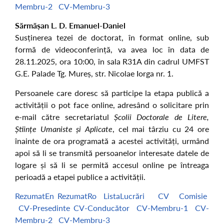
Membru-2
CV-Membru-3
Sărmășan L. D. Emanuel-Daniel
Susținerea tezei de doctorat, în format online, sub
formă de videoconferință, va avea loc în data de
28.11.2025, ora 10:00, în sala R31A din cadrul UMFST
G.E. Palade Tg. Mureș, str. Nicolae Iorga nr. 1.
Persoanele care doresc să participe la etapa publică a
activității o pot face online, adresând o solicitare prin
e-mail către secretariatul
Școlii Doctorale de Litere,
Științe Umaniste și Aplicate
, cel mai târziu cu 24 ore
înainte de ora programată a acestei activități, urmând
apoi să li se transmită persoanelor interesate datele de
logare și să li se permită accesul online pe întreaga
perioadă a etapei publice a activității.
RezumatEn
RezumatRo
ListaLucrări
CV
Comisie
CV-Presedinte
CV-Conducător
CV-Membru-1
CV-
Membru-2
CV-Membru-3