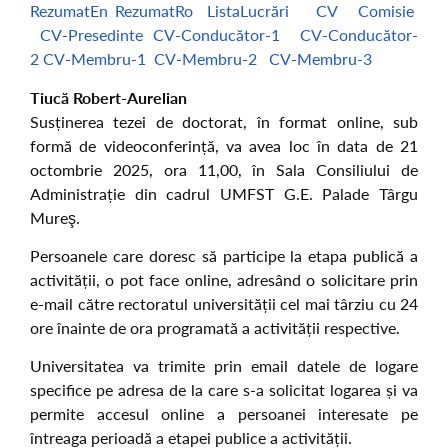
RezumatEn
RezumatRo
ListaLucrări
CV
Comisie
CV-Presedinte
CV-Conducător-1
CV-Conducător-
2
CV-Membru-1
CV-Membru-2
CV-Membru-3
Tiucă Robert-Aurelian
Susținerea tezei de doctorat, în format online, sub
formă de videoconferință, va avea loc în data de 21
octombrie 2025, ora 11,00, în Sala Consiliului de
Administrație din cadrul UMFST G.E. Palade Târgu
Mureş.
Persoanele care doresc să participe la etapa publică a
activității, o pot face online, adresând o solicitare prin
e-mail către rectoratul universității cel mai târziu cu 24
ore înainte de ora programată a activității respective.
Universitatea va trimite prin email datele de logare
specifice pe adresa de la care s-a solicitat logarea și va
permite accesul online a persoanei interesate pe
întreaga perioadă a etapei publice a activității.