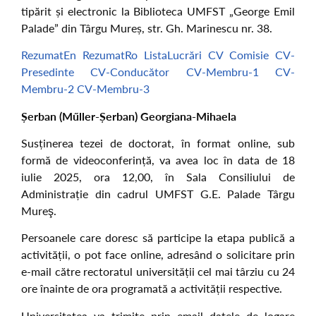
tipărit și electronic la Biblioteca UMFST „George Emil
Palade” din Târgu Mureș, str. Gh. Marinescu nr. 38.
RezumatEn
RezumatRo
ListaLucrări
CV
Comisie
CV-
Presedinte
CV-Conducător
CV-Membru-1
CV-
Membru-2
CV-Membru-3
Șerban (Műller-Șerban) Georgiana-Mihaela
Susținerea tezei de doctorat, în format online, sub
formă de videoconferință, va avea loc în data de 18
iulie 2025, ora 12,00, în Sala Consiliului de
Administrație din cadrul UMFST G.E. Palade Târgu
Mureş.
Persoanele care doresc să participe la etapa publică a
activității, o pot face online, adresând o solicitare prin
e-mail către rectoratul universității cel mai târziu cu 24
ore înainte de ora programată a activității respective.
Universitatea va trimite prin email datele de logare