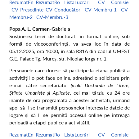
RezumatEn
RezumatRo
ListaLucrări
CV
Comisie
CV-Presedinte
CV-Conducător
CV-Membru-1
CV-
Membru-2
CV-Membru-3
Popa A. L. Carmen-Gabriela
Susținerea tezei de doctorat, în format online, sub
formă de videoconferință, va avea loc în data de
05.12.2025, ora 10:00, în sala R31A din cadrul UMFST
G.E. Palade Tg. Mureș, str. Nicolae Iorga nr. 1.
Persoanele care doresc să participe la etapa publică a
activității o pot face online, adresând o solicitare prin
e-mail către secretariatul
Școlii Doctorale de Litere,
Științe Umaniste și Aplicate
, cel mai târziu cu 24 ore
înainte de ora programată a acestei activități, urmând
apoi să li se transmită persoanelor interesate datele de
logare și să li se permită accesul online pe întreaga
perioadă a etapei publice a activității.
RezumatEn
RezumatRo
ListaLucrări
CV
Comisie